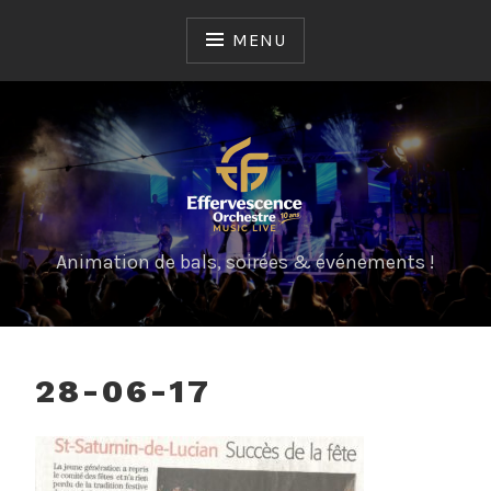
Skip
to
MENU
content
Animation de bals, soirées & événements !
28-06-17