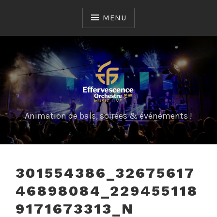
Skip
to
MENU
content
Animation de bals, soirées & événements !
301554386_32675617
46898084_229455118
9171673313_N